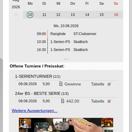
Mo
Di
Mi
Do
Fr
Sa
So
2026
33
10
11
12
13
14
15
16
Mo, 10.08.2026
09:00
Rangliste
ST-Clubserver
10:30
1-Serien-PS
Skattisch
16:30
1-Serien-PS
Skattisch
...
Offene Turniere / Preisskat:
1-SERIENTURNIER
(1/1)
Gewinne
Tabelle
09.08.2026
5,00
24er BS - BESTE SERIE
(1/3)
442,00
Tabelle
08.08.2026
5,00
Weitere Auswertungen...