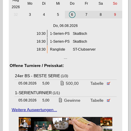
Mo
Di
Mi
Do
Fr
Sa
So
2026
32
3
4
5
6
7
8
9
Do, 06.08.2026
10:30
1-Serien-PS
Skattisch
16:30
1-Serien-PS
Skattisch
18:30
Rangliste
ST-Clubserver
...
Offene Turniere / Preisskat:
24er BS - BESTE SERIE
(1/3)
500,00
Tabelle
05.08.2026
5,00
1-SERIENTURNIER
(1/1)
Gewinne
Tabelle
05.08.2026
5,00
Weitere Auswertungen...