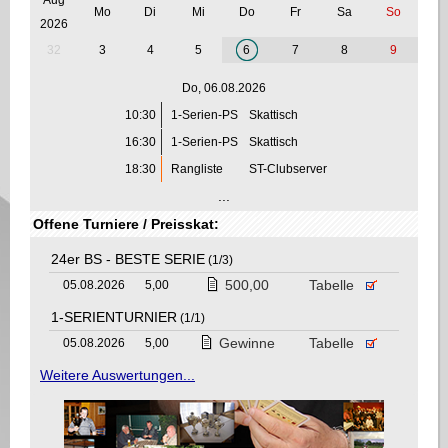
Mo
Di
Mi
Do
Fr
Sa
So
2026
32
3
4
5
6
7
8
9
Do, 06.08.2026
10:30
1-Serien-PS
Skattisch
16:30
1-Serien-PS
Skattisch
18:30
Rangliste
ST-Clubserver
...
Offene Turniere / Preisskat:
24er BS - BESTE SERIE
(1/3)
500,00
Tabelle
05.08.2026
5,00
1-SERIENTURNIER
(1/1)
Gewinne
Tabelle
05.08.2026
5,00
Weitere Auswertungen...