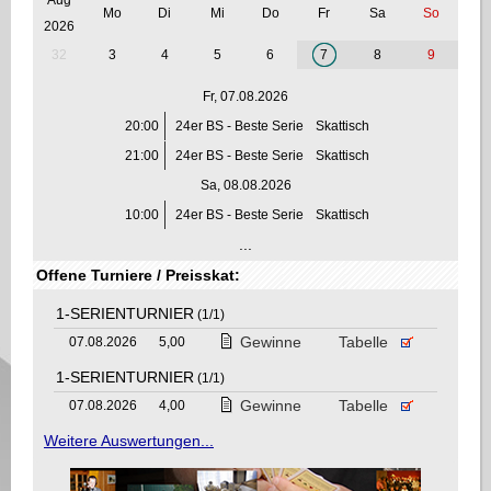
Mo
Di
Mi
Do
Fr
Sa
So
2026
32
3
4
5
6
7
8
9
Fr, 07.08.2026
20:00
24er BS - Beste Serie
Skattisch
21:00
24er BS - Beste Serie
Skattisch
Sa, 08.08.2026
10:00
24er BS - Beste Serie
Skattisch
...
Offene Turniere / Preisskat:
1-SERIENTURNIER
(1/1)
Gewinne
Tabelle
07.08.2026
5,00
1-SERIENTURNIER
(1/1)
Gewinne
Tabelle
07.08.2026
4,00
Weitere Auswertungen...