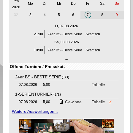
Mo
Di
Mi
Do
Fr
Sa
So
2026
32
3
4
5
6
7
8
9
Fr, 07.08.2026
21:00
24er BS - Beste Serie
Skattisch
Sa, 08.08.2026
10:00
24er BS - Beste Serie
Skattisch
...
Offene Turniere / Preisskat:
24er BS - BESTE SERIE
(1/3)
Tabelle
07.08.2026
5,00
1-SERIENTURNIER
(1/1)
Gewinne
Tabelle
07.08.2026
5,00
Weitere Auswertungen...