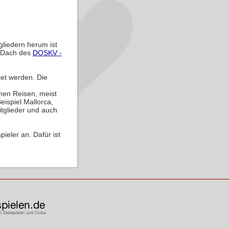
liedern herum ist
 Dach des
DOSKV -
tet werden. Die
amen Reisen, meist
ispiel Mallorca,
tglieder und auch
ieler an. Dafür ist