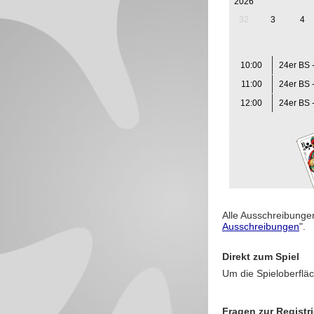
2026
32
3
4
10:00
24er BS 
11:00
24er BS 
12:00
24er BS 
Alle Ausschreibungen
Ausschreibungen
".
Direkt zum Spiel
Um die Spieloberfläc
Fragen zur Registr