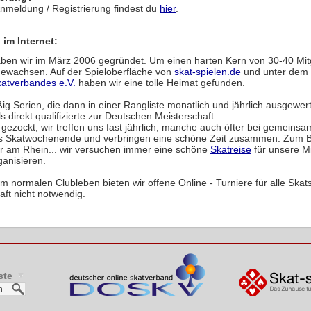
Anmeldung / Registrierung findest du
hier
.
 im Internet:
ben wir im März 2006 gegründet. Um einen harten Kern von 30-40 Mitg
 gewachsen. Auf der Spieloberfläche von
skat-spielen.de
und unter dem
atverbandes e.V.
haben wir eine tolle Heimat gefunden.
ig Serien, die dann in einer Rangliste monatlich und jährlich ausgewer
s direkt qualifizierte zur Deutschen Meisterschaft.
d gezockt, wir treffen uns fast jährlich, manche auch öfter bei gemeins
es Skatwochenende und verbringen eine schöne Zeit zusammen. Zum Be
r am Rhein... wir versuchen immer eine schöne
Skatreise
für unsere Mi
ganisieren.
m normalen Clubleben bieten wir offene Online - Turniere für alle Skatsp
aft nicht notwendig.
ste