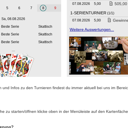
505,00
07.08.2026
5,00
5
6
7
8
9
1-SERIENTURNIER
(1/1)
Sa, 08.08.2026
Gewinn
07.08.2026
5,00
- Beste Serie
Skattisch
Weitere Auswertungen...
- Beste Serie
Skattisch
- Beste Serie
Skattisch
...
 und Infos zu den Turnieren findest du immer aktuell bei uns im Bereic
he zu starten/öffnen klicke oben in der Menüleiste auf den Kartenfäche
ierung?