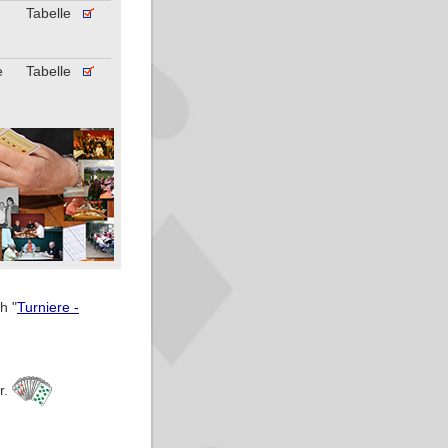
Tabelle
e
Tabelle
h "
Turniere -
r.