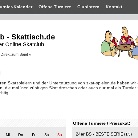
urnier-
Kalender
Offene
Turniere
Clubintern
Kontakt
b - Skattisch.de
er Online Skatclub
 Direkt zum Spiel «
!
n Skatspielern und der Unterstützung von skat-spielen.de haben wir e
n, die mal 'nen zünftigen Skat dreschen oder auch nur mal ein Turnier 
chtig.
Offene Turniere / Preisskat:
24er BS - BESTE SERIE
(1/3)
Mi
Do
Fr
Sa
So