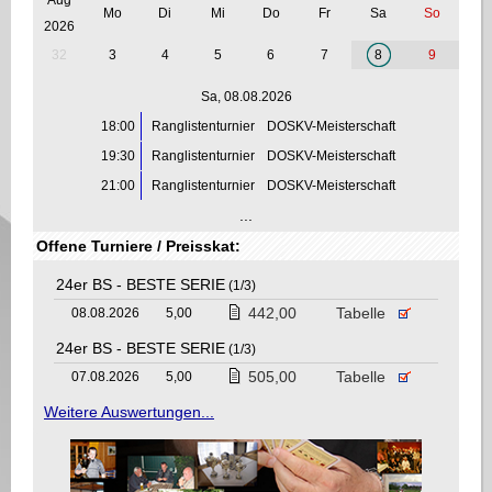
Mo
Di
Mi
Do
Fr
Sa
So
2026
32
3
4
5
6
7
8
9
Sa, 08.08.2026
18:00
Ranglistenturnier
DOSKV-Meisterschaft
19:30
Ranglistenturnier
DOSKV-Meisterschaft
21:00
Ranglistenturnier
DOSKV-Meisterschaft
...
Offene Turniere / Preisskat:
24er BS - BESTE SERIE
(1/3)
442,00
Tabelle
08.08.2026
5,00
24er BS - BESTE SERIE
(1/3)
505,00
Tabelle
07.08.2026
5,00
Weitere Auswertungen...