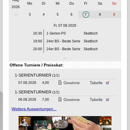
Mo
Di
Mi
Do
Fr
Sa
So
2026
32
3
4
5
6
7
8
9
Fr, 07.08.2026
16:30
1-Serien-PS
Skattisch
19:00
24er BS - Beste Serie
Skattisch
20:00
24er BS - Beste Serie
Skattisch
...
Offene Turniere / Preisskat:
1-SERIENTURNIER
(1/1)
Gewinne
Tabelle
07.08.2026
4,00
1-SERIENTURNIER
(1/1)
Gewinne
Tabelle
06.08.2026
7,00
Weitere Auswertungen...