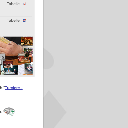
Tabelle
Tabelle
h "
Turniere -
r.