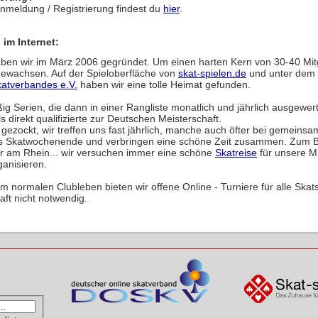
Anmeldung / Registrierung findest du
hier
.
 im Internet:
ben wir im März 2006 gegründet. Um einen harten Kern von 30-40 Mitg
 gewachsen. Auf der Spieloberfläche von
skat-spielen.de
und unter dem
atverbandes e.V.
haben wir eine tolle Heimat gefunden.
ig Serien, die dann in einer Rangliste monatlich und jährlich ausgewer
s direkt qualifizierte zur Deutschen Meisterschaft.
d gezockt, wir treffen uns fast jährlich, manche auch öfter bei gemeins
es Skatwochenende und verbringen eine schöne Zeit zusammen. Zum Be
r am Rhein... wir versuchen immer eine schöne
Skatreise
für unsere Mi
ganisieren.
m normalen Clubleben bieten wir offene Online - Turniere für alle Skatsp
aft nicht notwendig.