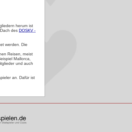
liedern herum ist
 Dach des
DOSKV -
tet werden. Die
amen Reisen, meist
ispiel Mallorca,
tglieder und auch
ieler an. Dafür ist