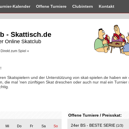
urnier-
Kalender
Offene
Turniere
Clubintern
Kontakt
b - Skattisch.de
er Online Skatclub
 Direkt zum Spiel «
!
n Skatspielern und der Unterstützung von skat-spielen.de haben wir e
n, die mal 'nen zünftigen Skat dreschen oder auch nur mal ein Turnier 
chtig.
Offene Turniere / Preisskat:
24er BS - BESTE SERIE
(1/3)
Mi
Do
Fr
Sa
So