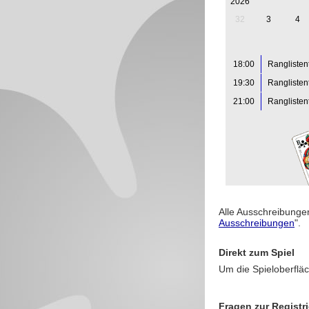
2026
32
3
4
18:00
Ranglisten
19:30
Ranglisten
21:00
Ranglisten
Alle Ausschreibungen
Ausschreibungen
".
Direkt zum Spiel
Um die Spieloberfläc
Fragen zur Registr